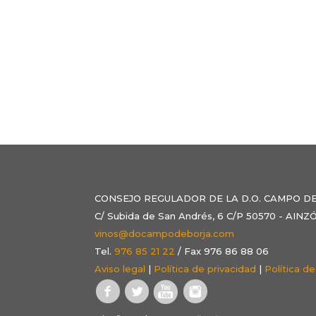
CONSEJO REGULADOR DE LA D.O. CAMPO D
C/ Subida de San Andrés, 6 C/P 50570 - AI
vinos@docampodeborja.com
Tel.
976 85 21 22
/ Fax 976 86 88 06
Aviso legal
|
Política de privacidad
|
Política d