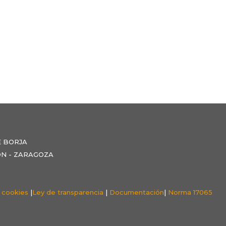
E BORJA
NZÓN - ZARAGOZA
e cookies
|
Ley de transparencia
|
Documentación
|
Norma 17065