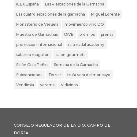
ICEX España
Las 4 estaciones de la Garnacha
Las cuatro estaciones de la garnacha
Miguel Lorente
Monasterio de Veruela
movimiento vino DO
Muestra de Garnachas
OIVE
premios
prensa
promoción internacional
rafa nadal academy
saborea magallon
salon gourmets
Salón Guía Peñin
Semana de la Garnacha
Subvenciones
Terroir
trufa vera del moncayo
Vendimia
verema
Vidivinos
CONSEJO REGULADOR DE LA D.O. CAMPO DE
BORJA