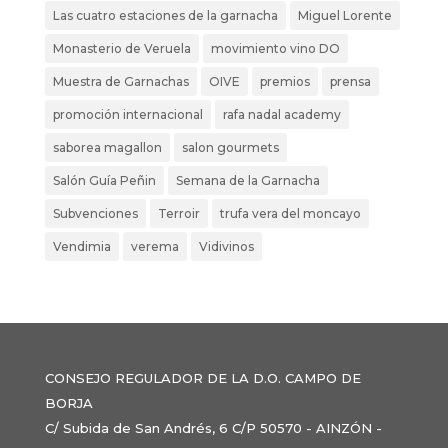
Las cuatro estaciones de la garnacha
Miguel Lorente
Monasterio de Veruela
movimiento vino DO
Muestra de Garnachas
OIVE
premios
prensa
promoción internacional
rafa nadal academy
saborea magallon
salon gourmets
Salón Guía Peñin
Semana de la Garnacha
Subvenciones
Terroir
trufa vera del moncayo
Vendimia
verema
Vidivinos
CONSEJO REGULADOR DE LA D.O. CAMPO DE
BORJA
C/ Subida de San Andrés, 6 C/P 50570 - AINZÓN -