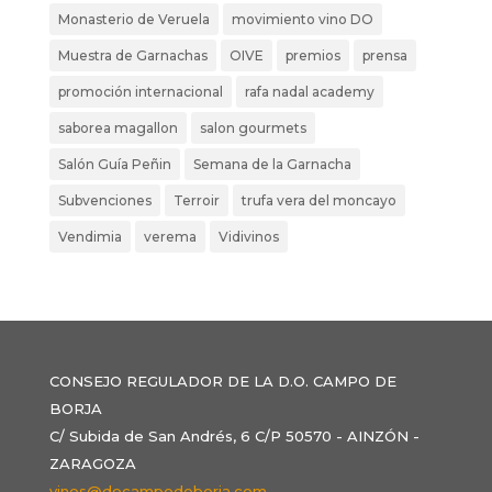
Monasterio de Veruela
movimiento vino DO
Muestra de Garnachas
OIVE
premios
prensa
promoción internacional
rafa nadal academy
saborea magallon
salon gourmets
Salón Guía Peñin
Semana de la Garnacha
Subvenciones
Terroir
trufa vera del moncayo
Vendimia
verema
Vidivinos
CONSEJO REGULADOR DE LA D.O. CAMPO DE
BORJA
C/ Subida de San Andrés, 6 C/P 50570 - AINZÓN -
ZARAGOZA
vinos@docampodeborja.com