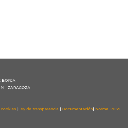
E BORJA
NZÓN - ZARAGOZA
e cookies
|
Ley de transparencia
|
Documentación
|
Norma 17065