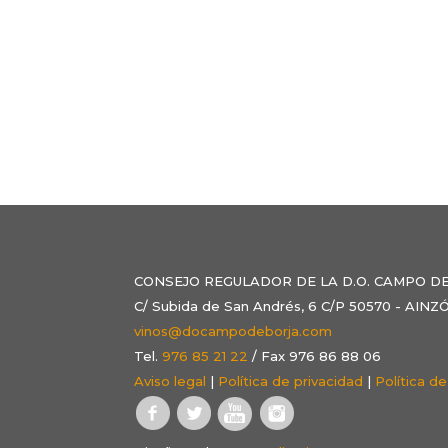
CONSEJO REGULADOR DE LA D.O. CAMPO D
C/ Subida de San Andrés, 6 C/P 50570 - AI
vinos@docampodeborja.com
Tel.
976 85 21 22
/ Fax 976 86 88 06
Aviso legal
|
Política de privacidad
|
Política d