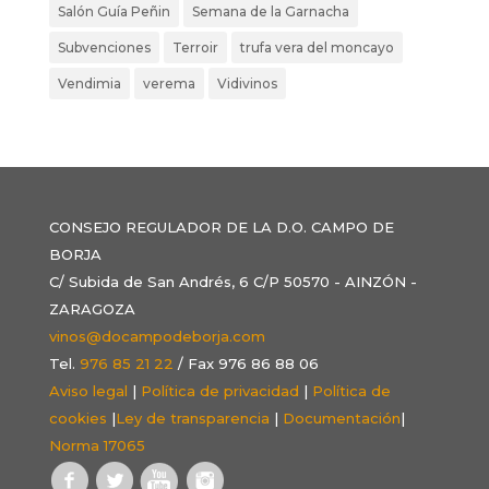
Salón Guía Peñin
Semana de la Garnacha
Subvenciones
Terroir
trufa vera del moncayo
Vendimia
verema
Vidivinos
CONSEJO REGULADOR DE LA D.O. CAMPO DE
BORJA
C/ Subida de San Andrés, 6 C/P 50570 - AINZÓN -
ZARAGOZA
vinos@docampodeborja.com
Tel.
976 85 21 22
/ Fax 976 86 88 06
Aviso legal
|
Política de privacidad
|
Política de
cookies
|
Ley de transparencia
|
Documentación
|
Norma 17065