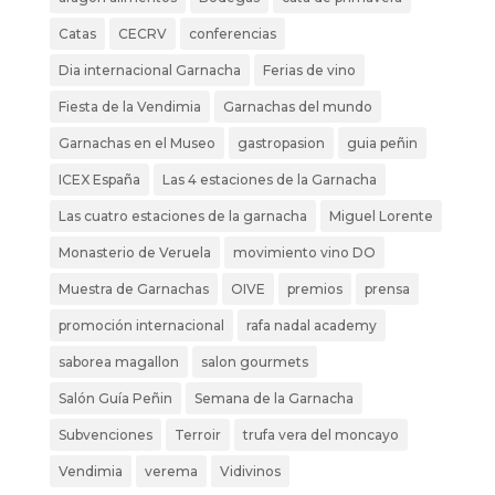
Catas
CECRV
conferencias
Dia internacional Garnacha
Ferias de vino
Fiesta de la Vendimia
Garnachas del mundo
Garnachas en el Museo
gastropasion
guia peñin
ICEX España
Las 4 estaciones de la Garnacha
Las cuatro estaciones de la garnacha
Miguel Lorente
Monasterio de Veruela
movimiento vino DO
Muestra de Garnachas
OIVE
premios
prensa
promoción internacional
rafa nadal academy
saborea magallon
salon gourmets
Salón Guía Peñin
Semana de la Garnacha
Subvenciones
Terroir
trufa vera del moncayo
Vendimia
verema
Vidivinos