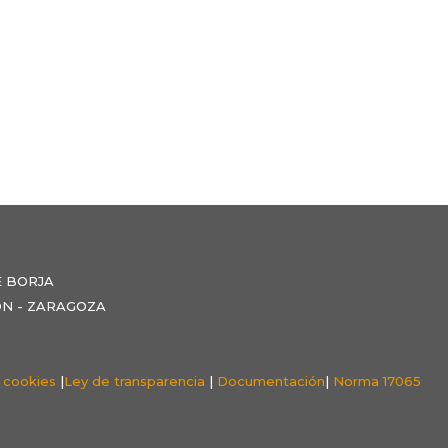
E BORJA
NZÓN - ZARAGOZA
e cookies
|
Ley de transparencia
|
Documentación
|
Norma 17065