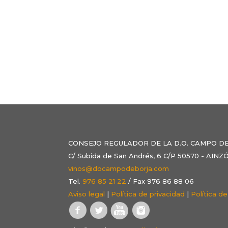
CONSEJO REGULADOR DE LA D.O. CAMPO D
C/ Subida de San Andrés, 6 C/P 50570 - AI
vinos@docampodeborja.com
Tel.
976 85 21 22
/ Fax 976 86 88 06
Aviso legal
|
Política de privacidad
|
Política d