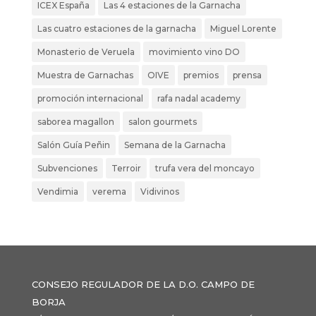
ICEX España
Las 4 estaciones de la Garnacha
Las cuatro estaciones de la garnacha
Miguel Lorente
Monasterio de Veruela
movimiento vino DO
Muestra de Garnachas
OIVE
premios
prensa
promoción internacional
rafa nadal academy
saborea magallon
salon gourmets
Salón Guía Peñin
Semana de la Garnacha
Subvenciones
Terroir
trufa vera del moncayo
Vendimia
verema
Vidivinos
CONSEJO REGULADOR DE LA D.O. CAMPO DE
BORJA