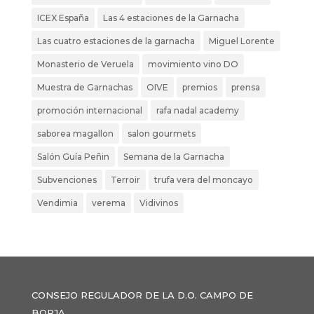
ICEX España
Las 4 estaciones de la Garnacha
Las cuatro estaciones de la garnacha
Miguel Lorente
Monasterio de Veruela
movimiento vino DO
Muestra de Garnachas
OIVE
premios
prensa
promoción internacional
rafa nadal academy
saborea magallon
salon gourmets
Salón Guía Peñin
Semana de la Garnacha
Subvenciones
Terroir
trufa vera del moncayo
Vendimia
verema
Vidivinos
CONSEJO REGULADOR DE LA D.O. CAMPO DE
BORJA