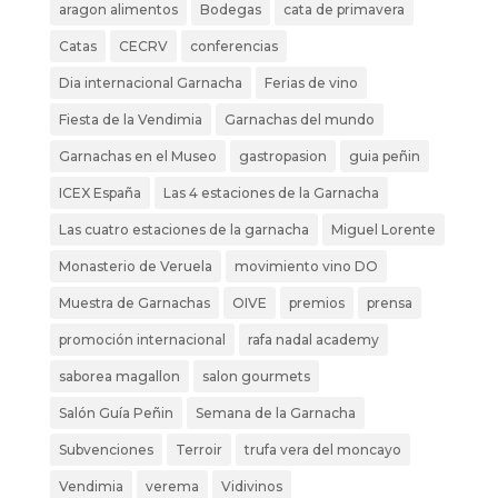
aragon alimentos
Bodegas
cata de primavera
Catas
CECRV
conferencias
Dia internacional Garnacha
Ferias de vino
Fiesta de la Vendimia
Garnachas del mundo
Garnachas en el Museo
gastropasion
guia peñin
ICEX España
Las 4 estaciones de la Garnacha
Las cuatro estaciones de la garnacha
Miguel Lorente
Monasterio de Veruela
movimiento vino DO
Muestra de Garnachas
OIVE
premios
prensa
promoción internacional
rafa nadal academy
saborea magallon
salon gourmets
Salón Guía Peñin
Semana de la Garnacha
Subvenciones
Terroir
trufa vera del moncayo
Vendimia
verema
Vidivinos