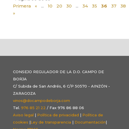
Primera
«
...
10
20
30
...
34
35
36
37
38
»
CONSEJO REGULADOR DE LA D.O. CAMPO DE
BORJA
C/ Subida de San Andrés, 6 C/P 50570 - AINZÓN -
ZARAGOZA
vinos@docampodeborja.com
Tel.
976 85 21 22
/ Fax 976 86 88 06
Aviso legal
|
Política de privacidad
|
Política de
cookies
|
Ley de transparencia
|
Documentación
|