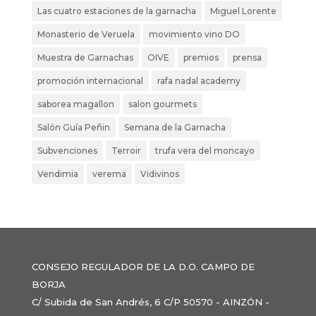
Las cuatro estaciones de la garnacha
Miguel Lorente
Monasterio de Veruela
movimiento vino DO
Muestra de Garnachas
OIVE
premios
prensa
promoción internacional
rafa nadal academy
saborea magallon
salon gourmets
Salón Guía Peñin
Semana de la Garnacha
Subvenciones
Terroir
trufa vera del moncayo
Vendimia
verema
Vidivinos
CONSEJO REGULADOR DE LA D.O. CAMPO DE
BORJA
C/ Subida de San Andrés, 6 C/P 50570 - AINZÓN -