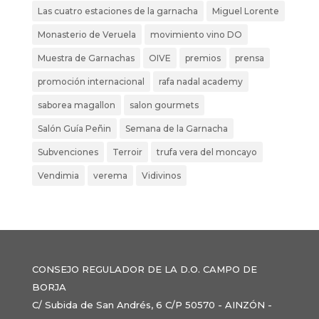
Las cuatro estaciones de la garnacha
Miguel Lorente
Monasterio de Veruela
movimiento vino DO
Muestra de Garnachas
OIVE
premios
prensa
promoción internacional
rafa nadal academy
saborea magallon
salon gourmets
Salón Guía Peñin
Semana de la Garnacha
Subvenciones
Terroir
trufa vera del moncayo
Vendimia
verema
Vidivinos
CONSEJO REGULADOR DE LA D.O. CAMPO DE
BORJA
C/ Subida de San Andrés, 6 C/P 50570 - AINZÓN -