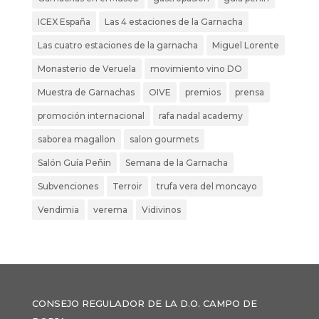
ICEX España
Las 4 estaciones de la Garnacha
Las cuatro estaciones de la garnacha
Miguel Lorente
Monasterio de Veruela
movimiento vino DO
Muestra de Garnachas
OIVE
premios
prensa
promoción internacional
rafa nadal academy
saborea magallon
salon gourmets
Salón Guía Peñin
Semana de la Garnacha
Subvenciones
Terroir
trufa vera del moncayo
Vendimia
verema
Vidivinos
CONSEJO REGULADOR DE LA D.O. CAMPO DE