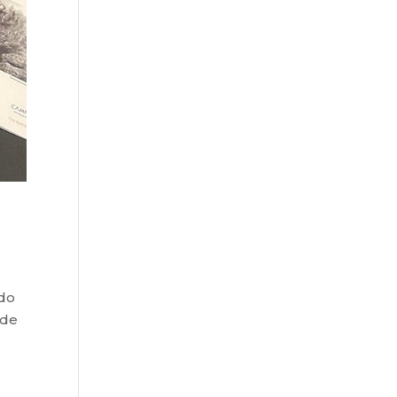
ido
 de