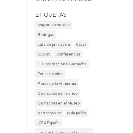
P
ETIQUETAS
aragon alimentos
Bodegas
cata de primavera
Catas
CECRV
conferencias
Dia internacional Garnacha
Ferias de vino
Fiesta de la Vendimia
Garnachas del mundo
Garnachas en el Museo
gastropasion
guia peñin
ICEX España
Las 4 estaciones de la