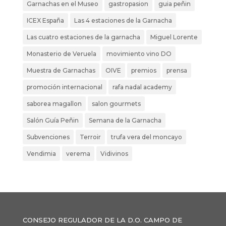
Garnachas en el Museo
gastropasion
guia peñin
ICEX España
Las 4 estaciones de la Garnacha
Las cuatro estaciones de la garnacha
Miguel Lorente
Monasterio de Veruela
movimiento vino DO
Muestra de Garnachas
OIVE
premios
prensa
promoción internacional
rafa nadal academy
saborea magallon
salon gourmets
Salón Guía Peñin
Semana de la Garnacha
Subvenciones
Terroir
trufa vera del moncayo
Vendimia
verema
Vidivinos
CONSEJO REGULADOR DE LA D.O. CAMPO DE