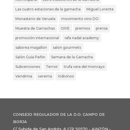
Las cuatro estaciones de la garnacha
Miguel Lorente
Monasterio de Veruela
movimiento vino DO
Muestra de Garnachas
OIVE
premios
prensa
promoción internacional
rafa nadal academy
saborea magallon
salon gourmets
Salón Guía Peñin
Semana de la Garnacha
Subvenciones
Terroir
trufa vera del moncayo
Vendimia
verema
Vidivinos
CONSEJO REGULADOR DE LA D.O. CAMPO DE
BORJA
C/ Subida de San Andrés, 6 C/P 50570 - AINZÓN -