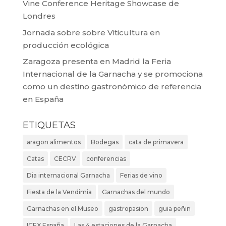
Vine Conference Heritage Showcase de
Londres
Jornada sobre sobre Viticultura en
producción ecológica
Zaragoza presenta en Madrid la Feria
Internacional de la Garnacha y se promociona
como un destino gastronómico de referencia
en España
ETIQUETAS
aragon alimentos
Bodegas
cata de primavera
Catas
CECRV
conferencias
Dia internacional Garnacha
Ferias de vino
Fiesta de la Vendimia
Garnachas del mundo
Garnachas en el Museo
gastropasion
guia peñin
ICEX España
Las 4 estaciones de la Garnacha